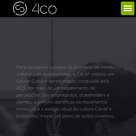
Para assegurar sucesso no processo de manejo
cultural pelo qual passava, a Cardif realizou um
Estudo Cultural aprofundado, conduzido pela
4CO. Por meio de um mapeamento de
percepções dos empregados, stakeholders e
clientes, o projeto identificou os movimentos
históricos e o estágio atual da cultura Cardif e
possibilitou traçar um plano de ações assertivo.