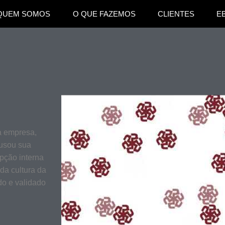
QUEM SOMOS
O QUE FAZEMOS
CLIENTES
E
a empresa,
 usou sua
epção interna
da cultura da
do e validado