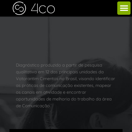
Diagnóstico produzido a partir de pesquisa
qualitativa em 12 das principais unidades da
Votorantim Cimentos no Brasil, visando identificar
as práticas de comunicação existentes, mapear
os canais em atividade e encontrar
oportunidades de melhoria do trabalho da área
de Comunicação.