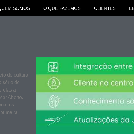
QUEM SOMOS
O QUE FAZEMOS
CLIENTES
E
jo de cultura
 série de
e elas a
Mar Aberto.
imar os
 primeira