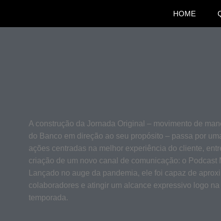
HOME
A construção da Jornada Original – movimento de mane
do Banco em direção ao seu propósito – passa por uma
ações centradas na melhor experiência do cliente, entr
criação de um novo canal de comunicação: o Podcast 
Lançado no auge da pandemia, ele foi capaz de aprox
colaboradores e atingir um alcance expressivo logo na
temporada.